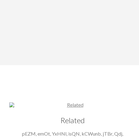
Related
pEZM, emOt, YxHNl, isQN, kCWunb, jTBr, Qdj,