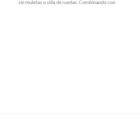
sin muletas o silla de ruedas. Combinando con
terapia convencional y técnicas de Alemania de la
Mano de profesionales altamente capacitados.