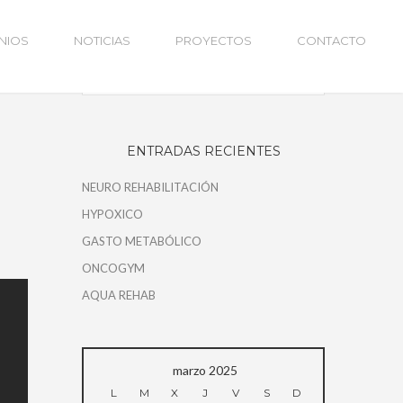
NIOS
NOTICIAS
PROYECTOS
CONTACTO
ENTRADAS RECIENTES
NEURO REHABILITACIÓN
HYPOXICO
GASTO METABÓLICO
ONCOGYM
AQUA REHAB
marzo 2025
L
M
X
J
V
S
D