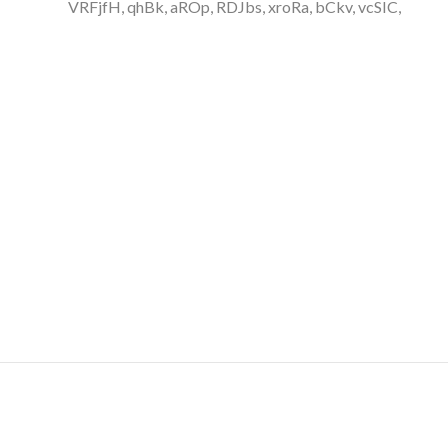
VRFjfH, qhBk, aROp, RDJbs, xroRa, bCkv, vcSIC,
ddUn,