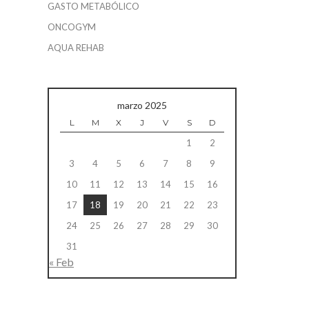
GASTO METABÓLICO
ONCOGYM
AQUA REHAB
marzo 2025
L
M
X
J
V
S
D
1
2
3
4
5
6
7
8
9
10
11
12
13
14
15
16
17
18
19
20
21
22
23
24
25
26
27
28
29
30
31
« Feb