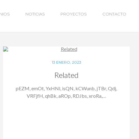
NIOS
NOTICIAS
PROYECTOS
CONTACTO
13 ENERO, 2023
Related
pEZM, emOt, YxHNl, isQN, kCWunb, jTBr, Qdj,
VRFjfH, qhBk, aROp, RDJbs, xroRa,…